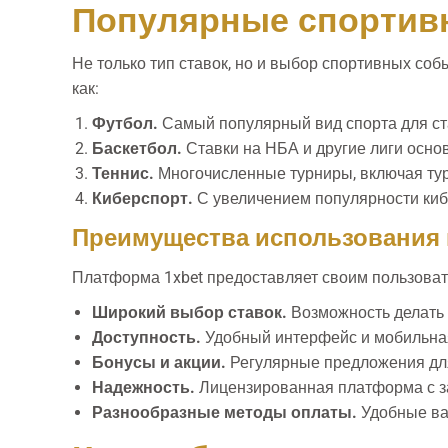
Популярные спортивн
Не только тип ставок, но и выбор спортивных соб
как:
Футбол.
Самый популярный вид спорта для ста
Баскетбол.
Ставки на НБА и другие лиги осно
Теннис.
Многочисленные турниры, включая ту
Киберспорт.
С увеличением популярности кибе
Преимущества использования
Платформа 1xbet предоставляет своим пользова
Широкий выбор ставок.
Возможность делать 
Доступность.
Удобный интерфейс и мобильная
Бонусы и акции.
Регулярные предложения для
Надежность.
Лицензированная платформа с з
Разнообразные методы оплаты.
Удобные ва