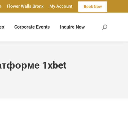
n
Flower Walls Bronx
My Account
Book Now
es
Corporate Events
Inquire Now
Search:
атформе 1xbet