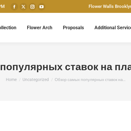
 PM
Flower Walls Brookly
Facebook
X
Instagram
YouTube
page
page
page
page
opens
opens
opens
opens
llection
Flower Arch
Proposals
Additional Servic
in
in
in
in
new
new
new
new
window
window
window
window
популярных ставок на пл
You are here:
Home
Uncategorized
Обзор самых популярных ставок на…