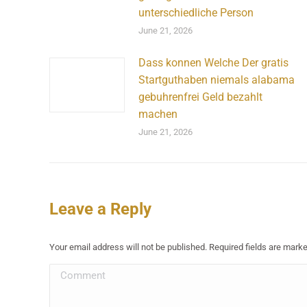
unterschiedliche Person
June 21, 2026
Dass konnen Welche Der gratis
Startguthaben niemals alabama
gebuhrenfrei Geld bezahlt
machen
June 21, 2026
Leave a Reply
Your email address will not be published. Required fields are mark
Comment