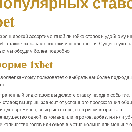
популярных ставо
et
аря широкой ассортиментной линейке ставок и удобному и
t, а также их характеристики и особенности. Существуют р
ых мы обсудим более подробно.
орме 1xbet
озволяет каждому пользователю выбрать наиболее подходящ
ок:
раненный вид ставок; вы делаете ставку на одно событие.
 ставок; выигрыш зависит от успешного предсказания обои
й одновременно; выигрыш выше, но и риски возрастают.
имущество одной из команд или игроков, добавляя или уб
е количество голов или очков в матче больше или меньше 