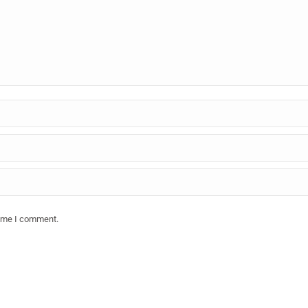
time I comment.