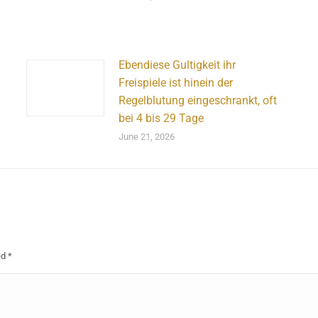
Ebendiese Gultigkeit ihr
Freispiele ist hinein der
Regelblutung eingeschrankt, oft
bei 4 bis 29 Tage
June 21, 2026
ed
*