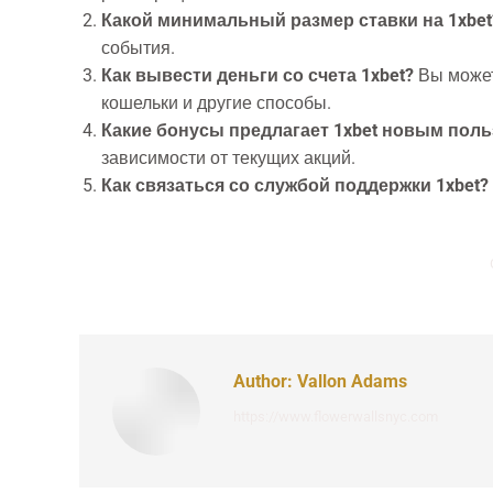
Какой минимальный размер ставки на 1xbet
события.
Как вывести деньги со счета 1xbet?
Вы может
кошельки и другие способы.
Какие бонусы предлагает 1xbet новым пол
зависимости от текущих акций.
Как связаться со службой поддержки 1xbet?
Author:
Vallon Adams
https://www.flowerwallsnyc.com