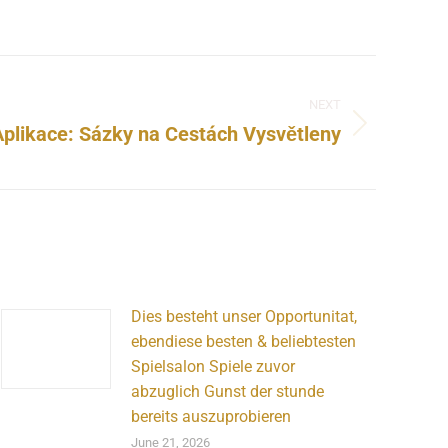
NEXT
plikace: Sázky na Cestách Vysvětleny
Dies besteht unser Opportunitat,
ebendiese besten & beliebtesten
Spielsalon Spiele zuvor
abzuglich Gunst der stunde
bereits auszuprobieren
June 21, 2026