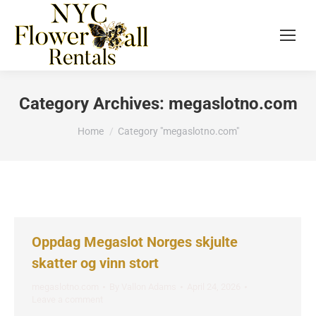
Search:
Category Archives:
megaslotno.com
You are here:
Home
Category "megaslotno.com"
Oppdag Megaslot Norges skjulte
skatter og vinn stort
megaslotno.com
By
Vallon Adams
April 24, 2026
Leave a comment