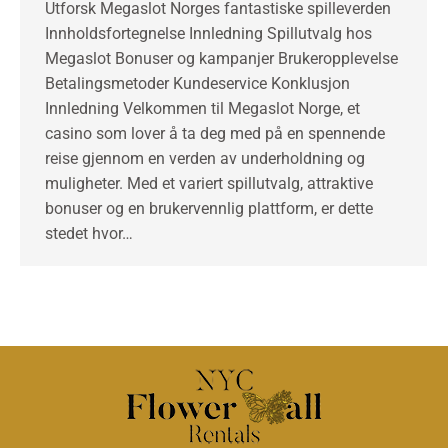
Utforsk Megaslot Norges fantastiske spilleverden
Innholdsfortegnelse Innledning Spillutvalg hos
Megaslot Bonuser og kampanjer Brukeropplevelse
Betalingsmetoder Kundeservice Konklusjon
Innledning Velkommen til Megaslot Norge, et
casino som lover å ta deg med på en spennende
reise gjennom en verden av underholdning og
muligheter. Med et variert spillutvalg, attraktive
bonuser og en brukervennlig plattform, er dette
stedet hvor…