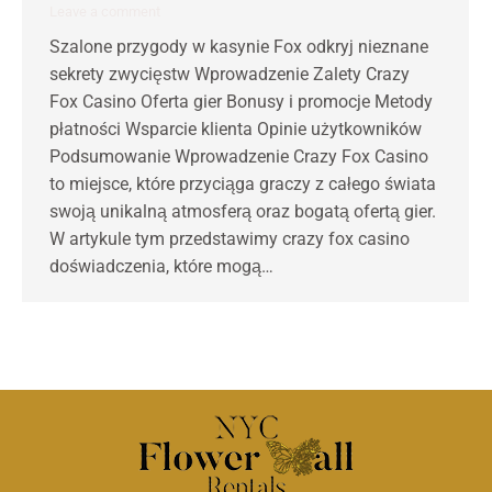
Leave a comment
Szalone przygody w kasynie Fox odkryj nieznane
sekrety zwycięstw Wprowadzenie Zalety Crazy
Fox Casino Oferta gier Bonusy i promocje Metody
płatności Wsparcie klienta Opinie użytkowników
Podsumowanie Wprowadzenie Crazy Fox Casino
to miejsce, które przyciąga graczy z całego świata
swoją unikalną atmosferą oraz bogatą ofertą gier.
W artykule tym przedstawimy crazy fox casino
doświadczenia, które mogą…