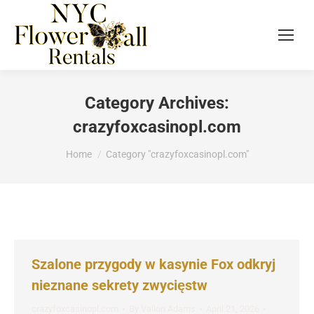
Search:
Category Archives:
crazyfoxcasinopl.com
You are here:
Home
Category "crazyfoxcasinopl.com"
Szalone przygody w kasynie Fox odkryj
nieznane sekrety zwycięstw
crazyfoxcasinopl.com
By
Vallon Adams
April 21, 2026