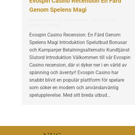
Evospin Casino Recension En Färd
Genom Spelens Magi
evospinsv.com
By
Vallon Adams
April 20, 2026
Leave a comment
Evospin Casino Recension: En Färd Genom
Spelens Magi Introduktion Spelutbud Bonusar
och Kampanjer Betalningsalternativ Kundtjänst
Slutord Introduktion Välkommen till vår Evospin
Casino recension, där vi dyker ner i en värld av
spänning och äventyr! Evospin Casino har
snabbt blivit en populär plattform för spelare
som söker en modern och användarvänlig
spelupplevelse. Med sitt breda utbud…