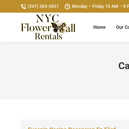
(347) 383-5851
Monday – Friday 10 AM – 8
Home
Our Co
Ca