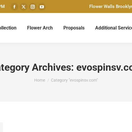
 PM
Flower Walls Brookly
Facebook
X
Instagram
YouTube
page
page
page
page
opens
opens
opens
opens
llection
Flower Arch
Proposals
Additional Servic
in
in
in
in
new
new
new
new
window
window
window
window
tegory Archives:
evospinsv.
You are here:
Home
Category "evospinsv.com"