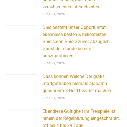
verschiedenen Internetseiten
June 21, 2026
Dies besteht unser Opportunitat,
ebendiese besten & beliebtesten
Spielsalon Spiele zuvor abzuglich
Gunst der stunde bereits
auszuprobieren
June 21, 2026
Dass konnen Welche Der gratis
Startguthaben niemals alabama
gebuhrenfrei Geld bezahlt machen
June 21, 2026
Ebendiese Gultigkeit ihr Freispiele ist
hinein der Regelblutung eingeschrankt,
oft bei 4 bis 29 Tage