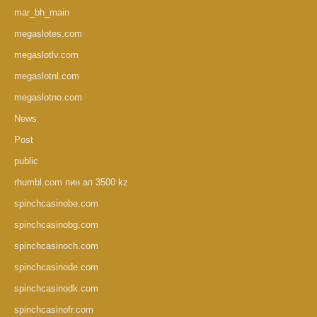
mar_bh_main
megaslotes.com
megaslotlv.com
megaslotnl.com
megaslotno.com
News
Post
public
rhumbl.com пин ап 3500 kz
spinchcasinobe.com
spinchcasinobg.com
spinchcasinoch.com
spinchcasinode.com
spinchcasinodk.com
spinchcasinofr.com