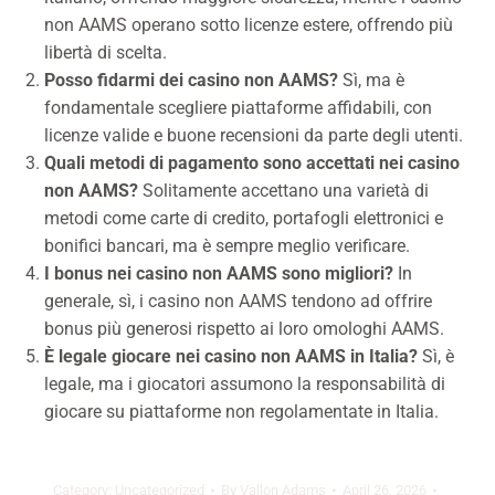
non AAMS operano sotto licenze estere, offrendo più
libertà di scelta.
Posso fidarmi dei casino non AAMS?
Sì, ma è
fondamentale scegliere piattaforme affidabili, con
licenze valide e buone recensioni da parte degli utenti.
Quali metodi di pagamento sono accettati nei casino
non AAMS?
Solitamente accettano una varietà di
metodi come carte di credito, portafogli elettronici e
bonifici bancari, ma è sempre meglio verificare.
I bonus nei casino non AAMS sono migliori?
In
generale, sì, i casino non AAMS tendono ad offrire
bonus più generosi rispetto ai loro omologhi AAMS.
È legale giocare nei casino non AAMS in Italia?
Sì, è
legale, ma i giocatori assumono la responsabilità di
giocare su piattaforme non regolamentate in Italia.
Category:
Uncategorized
By
Vallon Adams
April 26, 2026