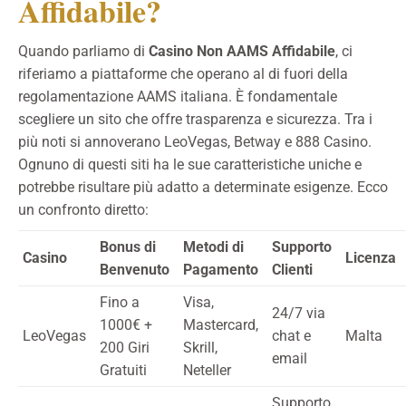
Affidabile?
Quando parliamo di
Casino Non AAMS Affidabile
, ci
riferiamo a piattaforme che operano al di fuori della
regolamentazione AAMS italiana. È fondamentale
scegliere un sito che offre trasparenza e sicurezza. Tra i
più noti si annoverano LeoVegas, Betway e 888 Casino.
Ognuno di questi siti ha le sue caratteristiche uniche e
potrebbe risultare più adatto a determinate esigenze. Ecco
un confronto diretto:
Bonus di
Metodi di
Supporto
Casino
Licenza
Benvenuto
Pagamento
Clienti
Fino a
Visa,
24/7 via
1000€ +
Mastercard,
LeoVegas
chat e
Malta
200 Giri
Skrill,
email
Gratuiti
Neteller
Supporto