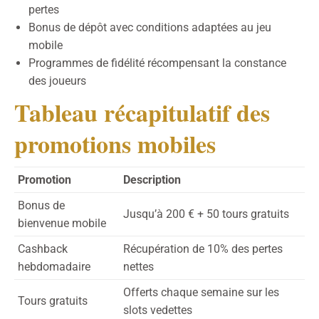
pertes
Bonus de dépôt avec conditions adaptées au jeu
mobile
Programmes de fidélité récompensant la constance
des joueurs
Tableau récapitulatif des
promotions mobiles
Promotion
Description
Bonus de
Jusqu’à 200 € + 50 tours gratuits
bienvenue mobile
Cashback
Récupération de 10% des pertes
hebdomadaire
nettes
Offerts chaque semaine sur les
Tours gratuits
slots vedettes