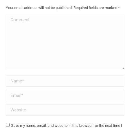
Your email address will not be published. Required fields are marked
*
Comment
Name *
Email *
Website
Save my name, email, and website in this browser for the next time I