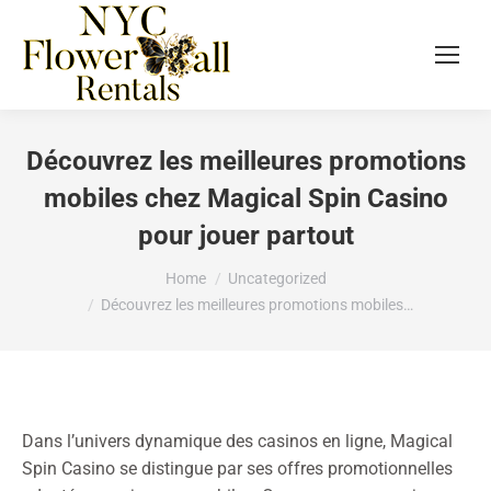
Search:
Découvrez les meilleures promotions
mobiles chez Magical Spin Casino
pour jouer partout
You are here:
Home
Uncategorized
Découvrez les meilleures promotions mobiles…
Dans l’univers dynamique des casinos en ligne, Magical
Spin Casino se distingue par ses offres promotionnelles