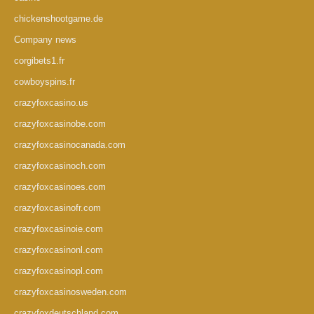
chickenshootgame.de
Company news
corgibets1.fr
cowboyspins.fr
crazyfoxcasino.us
crazyfoxcasinobe.com
crazyfoxcasinocanada.com
crazyfoxcasinoch.com
crazyfoxcasinoes.com
crazyfoxcasinofr.com
crazyfoxcasinoie.com
crazyfoxcasinonl.com
crazyfoxcasinopl.com
crazyfoxcasinosweden.com
crazyfoxdeutschland.com