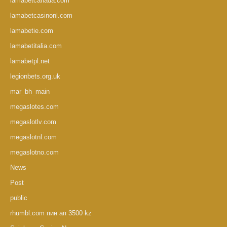
lamabetcanada.com
lamabetcasinonl.com
lamabetie.com
lamabetitalia.com
lamabetpl.net
legionbets.org.uk
mar_bh_main
megaslotes.com
megaslotlv.com
megaslotnl.com
megaslotno.com
News
Post
public
rhumbl.com пин ап 3500 kz