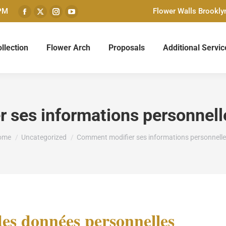
 PM
Flower Walls Brookly
Facebook
X
Instagram
YouTube
page
page
page
page
opens
opens
opens
opens
llection
Flower Arch
Proposals
Additional Servic
in
in
in
in
new
new
new
new
window
window
window
window
 ses informations personnell
u are here:
ome
Uncategorized
Comment modifier ses informations personnell
des données personnelles