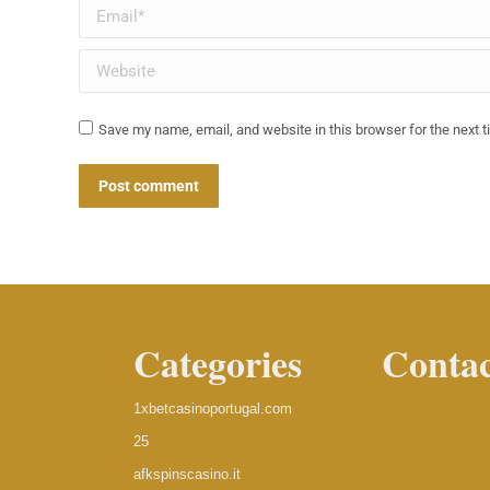
Email *
Website
Save my name, email, and website in this browser for the next 
Post comment
Categories
Contac
1xbetcasinoportugal.com
25
afkspinscasino.it