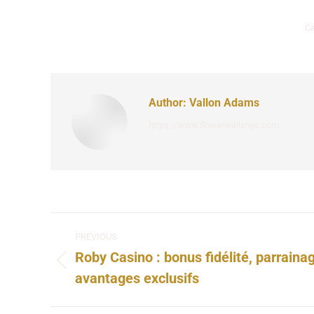
Ca
Author:
Vallon Adams
https://www.flowerwallsnyc.com
Post
PREVIOUS
navigation
Roby Casino : bonus fidélité, parraina
Previous
avantages exclusifs
post: