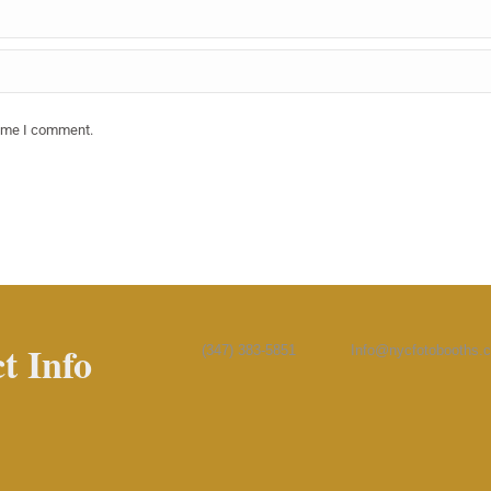
time I comment.
t Info
(347) 383-5851
Info@nycfotobooths.