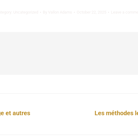
tegory:
Uncategorized
By
Vallon Adams
October 22, 2025
Leave a comme
ge et autres
Les méthodes le
Next
post: