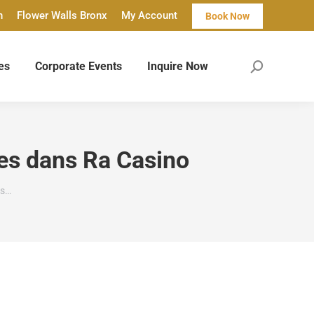
n
Flower Walls Bronx
My Account
Book Now
es
Corporate Events
Inquire Now
Search:
es dans Ra Casino
es…