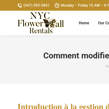
(347) 383-5851
Monday – Friday 10 AM – 8
Home
Our Co
Comment modifier
Yo
H
Introduction à la gestion 