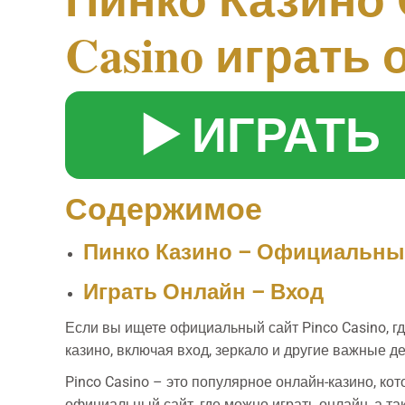
Casino играть 
▶️ ИГРАТЬ
Содержимое
Пинко Казино – Официальны
Играть Онлайн – Вход
Если вы ищете официальный сайт Pinco Casino, г
казино, включая вход, зеркало и другие важные де
Pinco Casino – это популярное онлайн-казино, кот
официальный сайт, где можно играть онлайн, а та