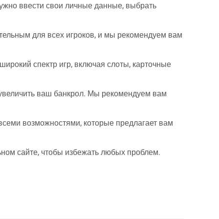
нужно ввести свои личные данные, выбрать
ательным для всех игроков, и мы рекомендуем вам
 широкий спектр игр, включая слоты, карточные
.
и увеличить ваш банкрол. Мы рекомендуем вам
 всеми возможностями, которые предлагает вам
ьном сайте, чтобы избежать любых проблем.