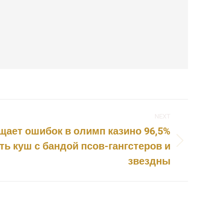
NEXT
щает ошибок в олимп казино 96,5%
ть куш с бандой псов-гангстеров и
звездны