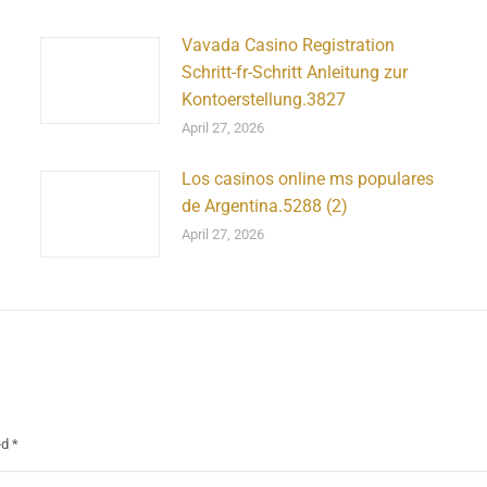
Vavada Casino Registration
Schritt-fr-Schritt Anleitung zur
Kontoerstellung.3827
April 27, 2026
Los casinos online ms populares
de Argentina.5288 (2)
April 27, 2026
ed
*