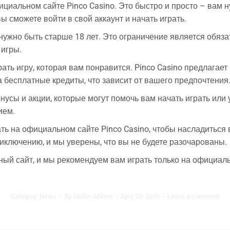
ициальном сайте Pinco Casino. Это быстро и просто – вам 
ы сможете войти в свой аккаунт и начать играть.
 нужно быть старше 18 лет. Это ограничение является обяз
 игры.
ать игру, которая вам понравится. Pinco Casino предлагает
на бесплатные кредиты, что зависит от вашего предпочтения
онусы и акции, которые могут помочь вам начать играть ил
ием.
ть на официальном сайте Pinco Casino, чтобы насладиться
приключению, и мы уверены, что вы не будете разочарованы.
ьный сайт, и мы рекомендуем вам играть только на официал
Category:
News
By
Vallon Adams
April 22, 2026
Leave a comment