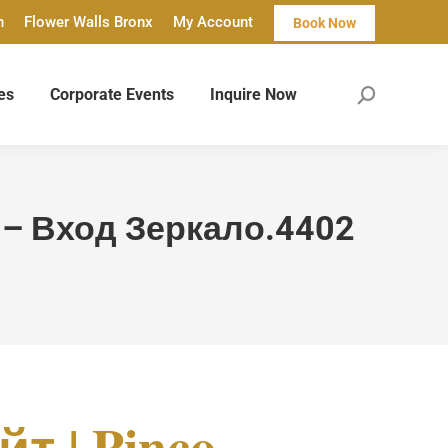
n
Flower Walls Bronx
My Account
Book Now
es
Corporate Events
Inquire Now
Search:
 – Вход Зеркало.4402
 | Pinco