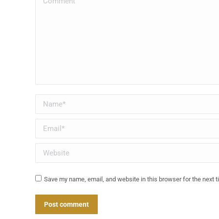
Name *
Email *
Website
Save my name, email, and website in this browser for the next 
Post comment