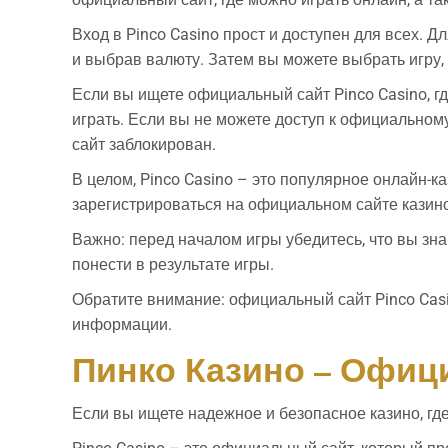
Вход в Pinco Casino прост и доступен для всех. 
и выбрав валюту. Затем вы можете выбрать игру, 
Если вы ищете официальный сайт Pinco Casino, г
играть. Если вы не можете доступ к официальному
сайт заблокирован.
В целом, Pinco Casino – это популярное онлайн-к
зарегистрироваться на официальном сайте казино 
Важно: перед началом игры убедитесь, что вы зн
понести в результате игры.
Обратите внимание: официальный сайт Pinco Cas
информации.
Пинко Казино – Офиц
Если вы ищете надежное и безопасное казино, где