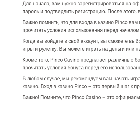
Для начала, вам нужно зарегистрироваться на оф
пароль и подтвердить регистрацию. После этого, в
Важно помнить, что для входа в казино Pinco вам
прочитать условия использования перед началом
Когда вы войдете в свой аккаунт, вы сможете выбр
игры и рулетку. Вы можете играть на деньги или 
Кроме того, Pinco Casino предлагает различные б
прочитать условия бонуса перед его использован
В любом случае, мы рекомендуем вам начать игра
казино. Вход в казино Pinco – это первый шаг к 
Важно! Помните, что Pinco Casino – это официал