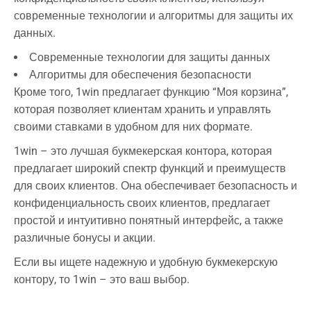
современные технологии и алгоритмы для защиты их
данных.
Современные технологии для защиты данных
Алгоритмы для обеспечения безопасности
Кроме того, 1win предлагает функцию “Моя корзина”,
которая позволяет клиентам хранить и управлять
своими ставками в удобном для них формате.
1win – это лучшая букмекерская контора, которая
предлагает широкий спектр функций и преимуществ
для своих клиентов. Она обеспечивает безопасность и
конфиденциальность своих клиентов, предлагает
простой и интуитивно понятный интерфейс, а также
различные бонусы и акции.
Если вы ищете надежную и удобную букмекерскую
контору, то 1win – это ваш выбор.