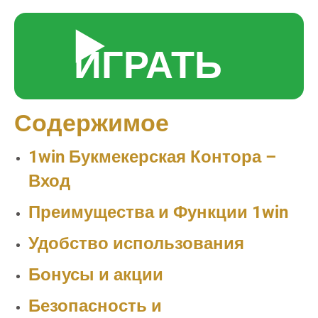
▶️
ИГРАТЬ
Содержимое
1win Букмекерская Контора –
Вход
Преимущества и Функции 1win
Удобство использования
Бонусы и акции
Безопасность и