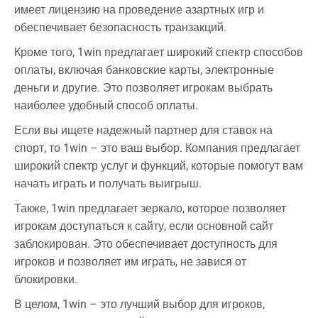
имеет лицензию на проведение азартных игр и
обеспечивает безопасность транзакций.
Кроме того, 1win предлагает широкий спектр способов
оплаты, включая банковские карты, электронные
деньги и другие. Это позволяет игрокам выбрать
наиболее удобный способ оплаты.
Если вы ищете надежный партнер для ставок на
спорт, то 1win – это ваш выбор. Компания предлагает
широкий спектр услуг и функций, которые помогут вам
начать играть и получать выигрыш.
Также, 1win предлагает зеркало, которое позволяет
игрокам доступаться к сайту, если основной сайт
заблокирован. Это обеспечивает доступность для
игроков и позволяет им играть, не завися от
блокировки.
В целом, 1win – это лучший выбор для игроков,