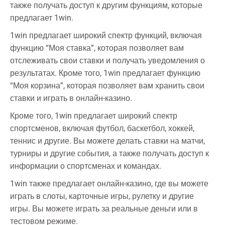
также получать доступ к другим функциям, которые
предлагает 1win.
1win предлагает широкий спектр функций, включая
функцию “Моя ставка”, которая позволяет вам
отслеживать свои ставки и получать уведомления о
результатах. Кроме того, 1win предлагает функцию
“Моя корзина”, которая позволяет вам хранить свои
ставки и играть в онлайн-казино.
Кроме того, 1win предлагает широкий спектр
спортсменов, включая футбол, баскетбол, хоккей,
теннис и другие. Вы можете делать ставки на матчи,
турниры и другие события, а также получать доступ к
информации о спортсменах и командах.
1win также предлагает онлайн-казино, где вы можете
играть в слоты, карточные игры, рулетку и другие
игры. Вы можете играть за реальные деньги или в
тестовом режиме.