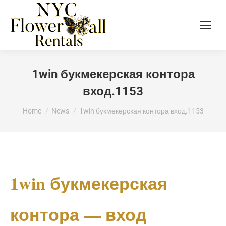
Search:
1win букмекерская контора
вход.1153
You are here:
Home
News
1win букмекерская контора вход.1153
1win букмекерская
контора — вход