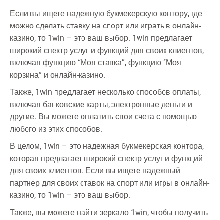
Если вы ищете надежную букмекерскую контору, где
можно сделать ставку на спорт или играть в онлайн-
казино, то 1win – это ваш выбор. 1win предлагает
широкий спектр услуг и функций для своих клиентов,
включая функцию “Моя ставка”, функцию “Моя
корзина” и онлайн-казино.
Также, 1win предлагает несколько способов оплаты,
включая банковские карты, электронные деньги и
другие. Вы можете оплатить свои счета с помощью
любого из этих способов.
В целом, 1win – это надежная букмекерская контора,
которая предлагает широкий спектр услуг и функций
для своих клиентов. Если вы ищете надежный
партнер для своих ставок на спорт или игры в онлайн-
казино, то 1win – это ваш выбор.
Также, вы можете найти зеркало 1win, чтобы получить