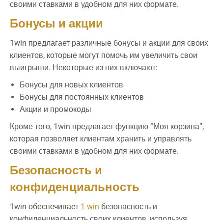
своими ставками в удобном для них формате.
Бонусы и акции
1win предлагает различные бонусы и акции для своих
клиентов, которые могут помочь им увеличить свои
выигрыши. Некоторые из них включают:
Бонусы для новых клиентов
Бонусы для постоянных клиентов
Акции и промокоды
Кроме того, 1win предлагает функцию “Моя корзина”,
которая позволяет клиентам хранить и управлять
своими ставками в удобном для них формате.
Безопасность и
конфиденциальность
1win обеспечивает
1 win
безопасность и
конфиденциальность своих клиентов, используя