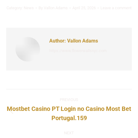
Category:
News
By
Vallon Adams
April 25, 2026
Leave a comment
Author:
Vallon Adams
https://www.flowerwallsnyc.com
Post
PREVIOUS
navigation
Mostbet Casino PT Login no Casino Most Bet
Previous
Portugal.159
post:
NEXT