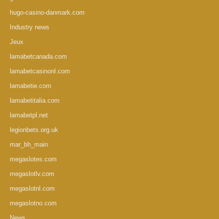
hugo-casino-danmark.com
Industry news
Jeux
lamabetcanada.com
lamabetcasinonl.com
lamabetie.com
lamabetitalia.com
lamabetpl.net
legionbets.org.uk
mar_bh_main
megaslotes.com
megaslotlv.com
megaslotnl.com
megaslotno.com
News