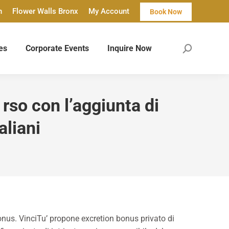
n
Flower Walls Bronx
My Account
Book Now
es
Corporate Events
Inquire Now
Search:
rso con l’aggiunta di
aliani
onus. VinciTu’ propone excretion bonus privato di