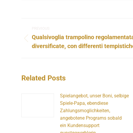
Post
PREVIOUS
navigation
Qualsivoglia trampolino regolamentata
Previous
diversificate, con differenti tempistic
post:
Related Posts
Spielangebot, unser Boni, selbige
Spiele-Papa, ebendiese
Zahlungsmoglichkeiten,
angebotene Programs sobald
ein Kundensupport
gunstgewerblerin