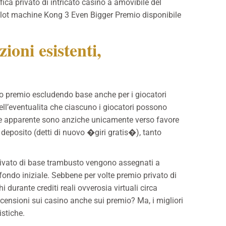
fica privato di intricato casino a amovibile del
a slot machine Kong 3 Even Bigger Premio disponibile
ioni esistenti,
ono premio escludendo base anche per i giocatori
 nell’eventualita che ciascuno i giocatori possono
tare apparente sono anziche unicamente verso favore
deposito (detti di nuovo �giri gratis�), tanto
 privato di base trambusto vengono assegnati a
ndo iniziale. Sebbene per volte premio privato di
urante crediti reali ovverosia virtuali circa
ecensioni sui casino anche sui premio? Ma, i migliori
istiche.