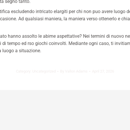
eta segno tanto.
fica escludendo intricato elargiti per chi non puo avere luogo de
ccasione. Ad qualsiasi maniera, la maniera verso ottenerlo e chia
icato hanno assolto le abime aspettative? Nei termini di nuovo nel
iti di tempo ed rso giochi coinvolti. Mediante ogni caso, ti invi
a luogo a situazione.
Category:
Uncategorized
By
Vallon Adams
April 27, 2026