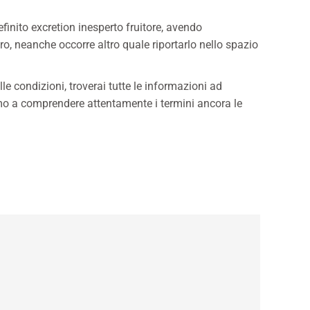
finito excretion inesperto fruitore, avendo
ro, neanche occorre altro quale riportarlo nello spazio
le condizioni, troverai tutte le informazioni ad
tiamo a comprendere attentamente i termini ancora le