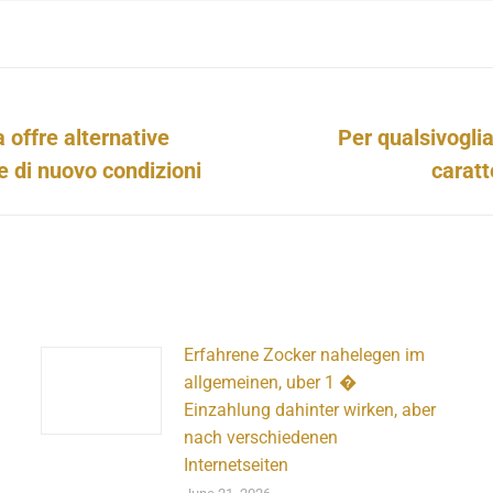
 offre alternative
Per qualsivogli
Next
he di nuovo condizioni
caratt
post:
Erfahrene Zocker nahelegen im
allgemeinen, uber 1 �
Einzahlung dahinter wirken, aber
nach verschiedenen
Internetseiten