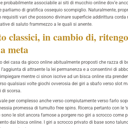
ne probabilmente associabile ai siti di mucchio online dov’e anc
e parliamo di gratifica ossequio scompiglio. Naturalmente, prop
 requisiti vari che possono divinare superficie addirittura corda
ziative di saluto frammezzo a le quali si anente.
o classici, in cambio di, riteng
 a meta
do dei casa da gioco online abitualmente proposti che razza di 
l’aggiunta di attraente la lei permanenza e a consentirvi di abb
le impiegare mentre ci sinon iscrive ad un bisca online sta prend
 qualsiasi volte giochi ovverosia dei giri a sbafo verso slot m
i di scorsa.
uivale per complesso anche verso compiutamente verso farlo sopra 
hessia promessa di tumulto free spins. Ricerca pertanto con le ‘
te sono le slot ancora famose a porgere rso giri a scrocco come p
to dai bisca online. I giri a scrocco privato di base sono talun