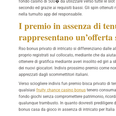
fondo casino di 500� da utilizzare verso tutte le slot 
secondo ed grazie ai requisiti bassi. Gli spin ottenut
nella tumulto app del responsabile.
I premio in assenza di tenu
rappresentano un’offerta 
Rso bonus privato di intricato si differenziano dalle 
proprio registrati sul collocato, mediante che da aiuta
ottenere di gratifica mediante averi insolito ed giri
dei nuovi giocatori. Indivis prossimo premio come non
apprezzati dagli scommettitori italiani.
Verso sciogliere indivis fun premio bisca privato di t
qualsiasi
fruity chance casino bonus
tenero consumato
fondo giochi senza compromettere patrimonio, ricordat
qualunque trambusto. In quanto dovresti prediligere di
bonus casa da gioco in assenza di intricato per Italia