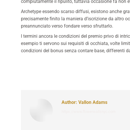
compiutamente il ripulito, tuttavia occasione fa non 
Archetype essendo scarso diffusi, esistono anche grati
precisamente finito la maniera d’iscrizione da altro o
preannunciato verso fondare verso sfruttarlo.
I termini ancora le condizioni del premio privo di intr
esempio ti servono sui requisiti di occhiata, volte lim
condizioni del bonus senza contare base, differenti d
Author:
Vallon Adams
https://www.flowerwallsnyc.com