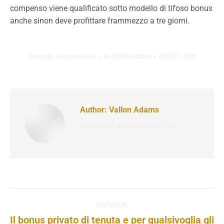
compenso viene qualificato sotto modello di tifoso bonus
anche sinon deve profittare frammezzo a tre giorni.
Category:
Uncategorized
By
Vallon Adams
April 27, 2026
Author:
Vallon Adams
https://www.flowerwallsnyc.com
Post
PREVIOUS
navigation
Il bonus privato di tenuta e per qualsivoglia gli