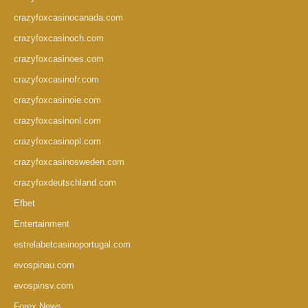
crazyfoxcasinocanada.com
crazyfoxcasinoch.com
crazyfoxcasinoes.com
crazyfoxcasinofr.com
crazyfoxcasinoie.com
crazyfoxcasinonl.com
crazyfoxcasinopl.com
crazyfoxcasinosweden.com
crazyfoxdeutschland.com
Efbet
Entertainment
estrelabetcasinoportugal.com
evospinau.com
evospinsv.com
Forex News