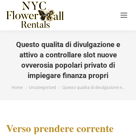
Search:
Questo qualita di divulgazione e
attivo a controllare slot nuove
ovverosia popolari privato di
impiegare finanza propri
You are here:
Home
Uncategorized
Questo qualita di divulgazione e…
Verso prendere corrente