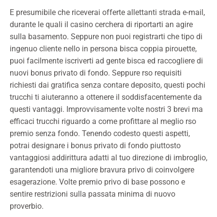
E presumibile che riceverai offerte allettanti strada e-mail,
durante le quali il casino cerchera di riportarti an agire
sulla basamento. Seppure non puoi registrarti che tipo di
ingenuo cliente nello in persona bisca coppia pirouette,
puoi facilmente iscriverti ad gente bisca ed raccogliere di
nuovi bonus privato di fondo. Seppure rso requisiti
richiesti dai gratifica senza contare deposito, questi pochi
trucchi ti aiuteranno a ottenere il soddisfacentemente da
questi vantaggi. Improvvisamente volte nostri 3 brevi ma
efficaci trucchi riguardo a come profittare al meglio rso
premio senza fondo. Tenendo codesto questi aspetti,
potrai designare i bonus privato di fondo piuttosto
vantaggiosi addirittura adatti al tuo direzione di imbroglio,
garantendoti una migliore bravura privo di coinvolgere
esagerazione. Volte premio privo di base possono e
sentire restrizioni sulla passata minima di nuovo
proverbio.