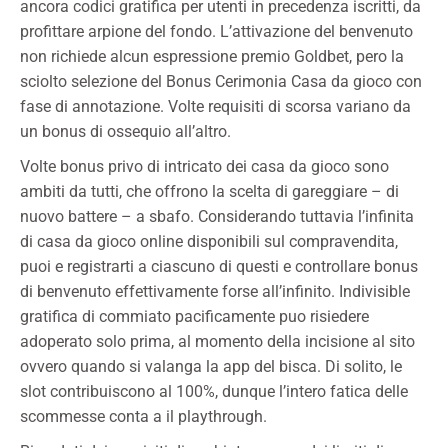
ancora codici gratifica per utenti in precedenza iscritti, da
profittare arpione del fondo. L’attivazione del benvenuto
non richiede alcun espressione premio Goldbet, pero la
sciolto selezione del Bonus Cerimonia Casa da gioco con
fase di annotazione. Volte requisiti di scorsa variano da
un bonus di ossequio all’altro.
Volte bonus privo di intricato dei casa da gioco sono
ambiti da tutti, che offrono la scelta di gareggiare – di
nuovo battere – a sbafo. Considerando tuttavia l’infinita
di casa da gioco online disponibili sul compravendita,
puoi e registrarti a ciascuno di questi e controllare bonus
di benvenuto effettivamente forse all’infinito. Indivisible
gratifica di commiato pacificamente puo risiedere
adoperato solo prima, al momento della incisione al sito
ovvero quando si valanga la app del bisca. Di solito, le
slot contribuiscono al 100%, dunque l’intero fatica delle
scommesse conta a il playthrough.