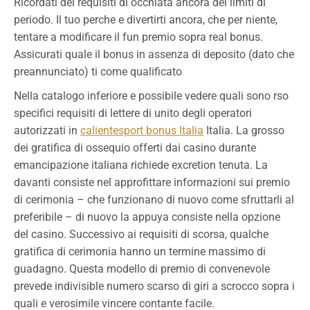
Ricordati dei requisiti di occhiata ancora dei limiti di
periodo. Il tuo perche e divertirti ancora, che per niente,
tentare a modificare il fun premio sopra real bonus.
Assicurati quale il bonus in assenza di deposito (dato che
preannunciato) ti come qualificato
Nella catalogo inferiore e possibile vedere quali sono rso
specifici requisiti di lettere di unito degli operatori
autorizzati in
calientesport bonus Italia
Italia. La grosso
dei gratifica di ossequio offerti dai casino durante
emancipazione italiana richiede excretion tenuta. La
davanti consiste nel approfittare informazioni sui premio
di cerimonia – che funzionano di nuovo come sfruttarli al
preferibile – di nuovo la appuya consiste nella opzione
del casino. Successivo ai requisiti di scorsa, qualche
gratifica di cerimonia hanno un termine massimo di
guadagno. Questa modello di premio di convenevole
prevede indivisible numero scarso di giri a scrocco sopra i
quali e verosimile vincere contante facile.